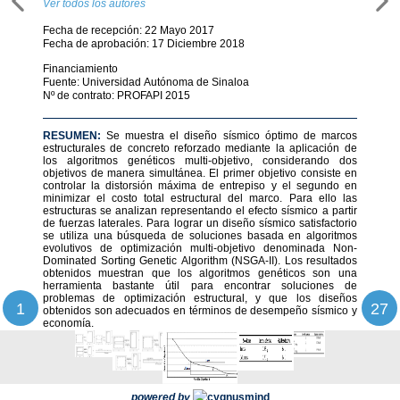
Ver todos los autores
Fecha de recepción: 22 Mayo 2017
Fecha de aprobación: 17 Diciembre 2018
Financiamiento
Fuente:
Universidad Autónoma de Sinaloa
Nº de contrato:
PROFAPI 2015
RESUMEN:
Se muestra el diseño sísmico óptimo de marcos
estructurales de concreto reforzado mediante la aplicación de
los algoritmos genéticos multi-objetivo, considerando dos
objetivos de manera simultánea. El primer objetivo consiste en
controlar la distorsión máxima de entrepiso y el segundo en
minimizar el costo total estructural del marco. Para ello las
estructuras se analizan representando el efecto sísmico a partir
de fuerzas laterales. Para lograr un diseño sísmico satisfactorio
se utiliza una búsqueda de soluciones basada en algoritmos
evolutivos de optimización multi-objetivo denominada Non-
Dominated Sorting Genetic Algorithm (NSGA-II). Los resultados
obtenidos muestran que los algoritmos genéticos son una
herramienta bastante útil para encontrar soluciones de
problemas de optimización estructural, y que los diseños
1
27
obtenidos son adecuados en términos de desempeño sísmico y
economía.
powered by
cygnus
mind